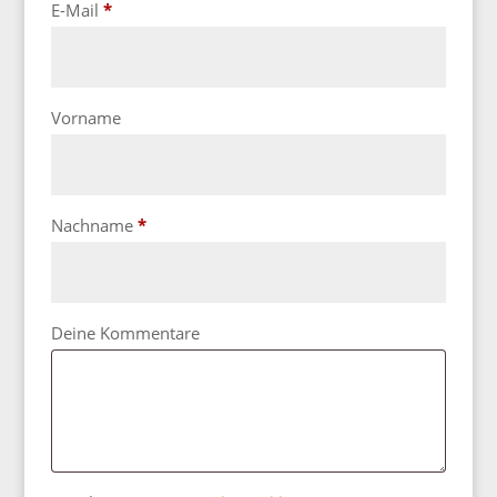
erforderlich
E-Mail
*
Vorname
erforderlich
Nachname
*
Page URI *erforderlich
Deine Kommentare